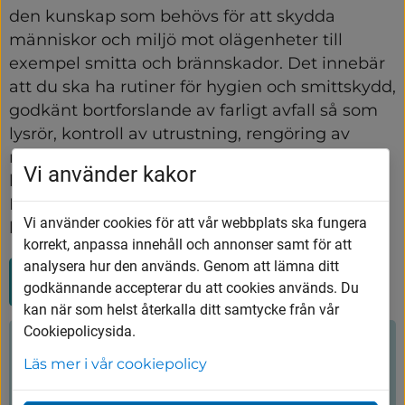
den kunskap som behövs för att skydda 
människor och miljö mot olägenheter till 
exempel smitta och brännskador. Det innebär 
att du ska ha rutiner för hygien och smittskydd, 
godkänt bortforslande av farligt avfall så som 
lysrör, kontroll av utrustning, rengöring av 
redskap, städning av lokalen, rutin för 
Vi använder kakor
hantering av klagomål från kunder med mera. 
Egenkontrollen bör även innefatta rutiner för 
Vi använder cookies för att vår webbplats ska fungera
kontroll av lokalens ventilationssystem.
korrekt, anpassa innehåll och annonser samt för att
analysera hur den används. Genom att lämna ditt
Anmälan om solarieverksamhet
godkännande accepterar du att cookies används. Du
(Länk
till
kan när som helst återkalla ditt samtycke från vår
annan
Cookiepolicysida.
webbplats)
Hjälpte innehållet dig?
Läs mer i vår cookiepolicy
Ja
Nej