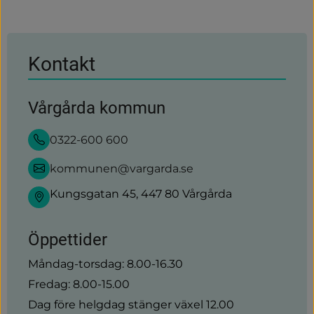
till
annan
webbplats)
Kontakt
Vårgårda kommun
0322-600 600
kommunen@vargarda.se
Kungsgatan 45, 447 80 Vårgårda
Öppettider
Måndag-torsdag: 8.00-16.30
Fredag: 8.00-15.00
Dag före helgdag stänger växel 12.00