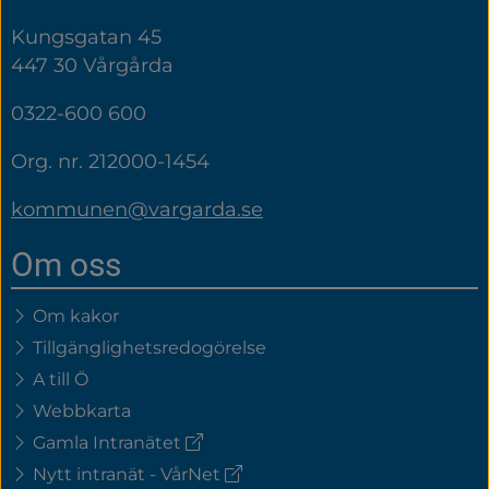
Kungsgatan 45
447 30 Vårgårda
0322-600 600
Org. nr. 212000-1454
kommunen@vargarda.se
Om oss
Om kakor
Tillgänglighetsredogörelse
A till Ö
Webbkarta
(extern
Gamla Intranätet
länk)
(extern
Nytt intranät - VårNet