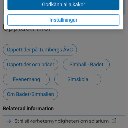
Godkänn alla kakor
Inställningar
Upptäck mer
Öppettider på Tumbergs ÅVC
Öppettider och priser
Simhall - Badet
Evenemang
Simskola
Om Badet/Simhallen
Relaterad information
Strålsäkerhetsmyndigheten om solarium
(länk