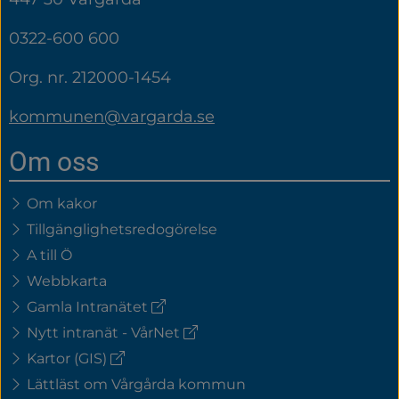
0322-600 600
Org. nr. 212000-1454
kommunen@vargarda.se
Om oss
Om kakor
Tillgänglighetsredogörelse
A till Ö
Webbkarta
(extern
Gamla Intranätet
länk)
(extern
Nytt intranät - VårNet
länk)
(extern
Kartor (GIS)
länk)
Lättläst om Vårgårda kommun