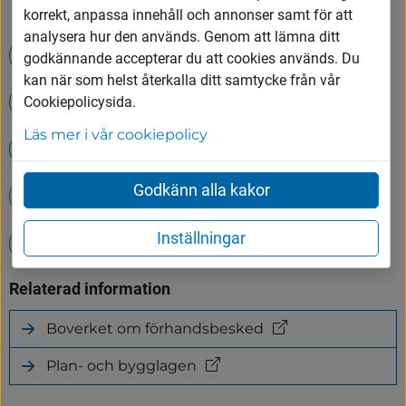
korrekt, anpassa innehåll och annonser samt för att
analysera hur den används. Genom att lämna ditt
Lediga jobb i Vårgårda kommun
godkännande accepterar du att cookies används. Du
kan när som helst återkalla ditt samtycke från vår
Evenemang
Jobba hos oss
Cookiepolicysida.
Läs mer i vår cookiepolicy
Simhall - Badet
Godkänn alla kakor
Öppettider på Tumbergs ÅVC
Inställningar
Tumbergs återvinningscentral (ÅVC)
Relaterad information
Boverket om förhandsbesked
(länk
till
Plan- och bygglagen
annan
(länk
webbplats)
till