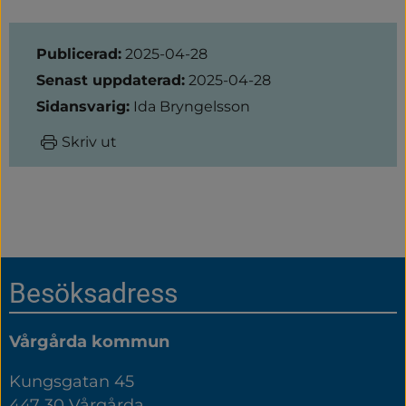
Sidinformation
Publicerad:
2025-04-28
Senast uppdaterad:
2025-04-28
Sidansvarig:
Ida Bryngelsson
Skriv ut
Sidfot
Besöksadress
Vårgårda kommun
Kungsgatan 45
447 30 Vårgårda