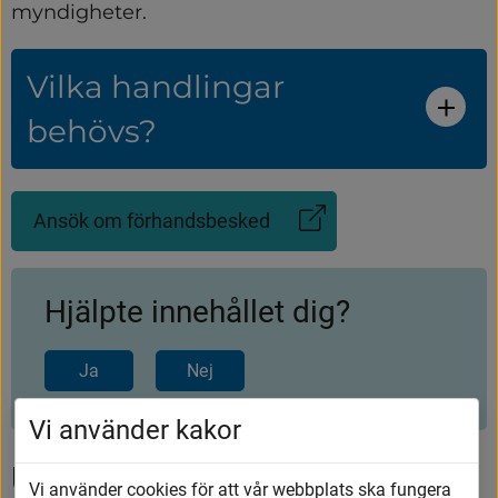
myndigheter.
Vilka handlingar
behövs?
Ansök om förhandsbesked
(Länk
till
annan
webbplats)
Hjälpte innehållet dig?
Ja
Nej
Vi använder kakor
Upptäck mer
Vi använder cookies för att vår webbplats ska fungera