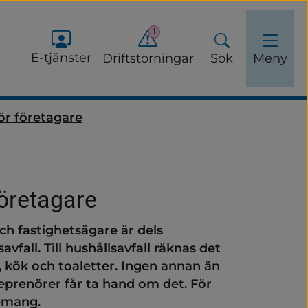
1
E-tjänster
Driftstörningar
Sök
Meny
ör företagare
företagare
ch fastighetsägare är dels 
adsinsatser
fall. Till hushållsavfall räknas det 
 kök och toaletter. Ingen annan än 
s
enörer får ta hand om det. För 
nemang.