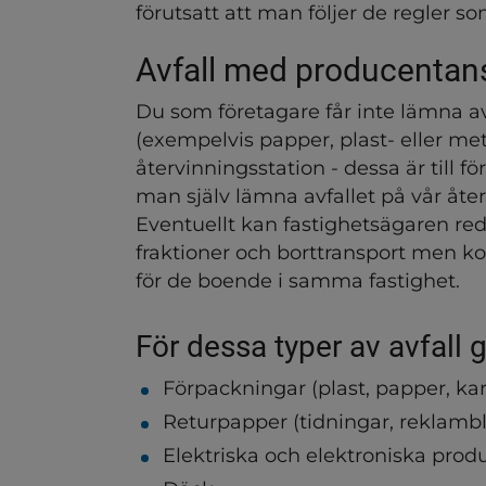
förutsatt att man följer de regler so
ndersidor för Hygienlokale
Avfall med producentan
ndersidor för Företagens av
Du som företagare får inte lämna a
(exempelvis papper, plast- eller met
återvinningsstation - dessa är till fö
man själv lämna avfallet på vår åte
Eventuellt kan fastighetsägaren re
fraktioner och borttransport men kont
för de boende i samma fastighet.
För dessa typer av avfall 
Förpackningar (plast, papper, kar
Returpapper (tidningar, reklamb
Elektriska och elektroniska produ