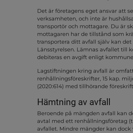
ndersidor för Näringslivsut
Det är företagens eget ansvar att se
dersidor för Tillstånd, regl
verksamheten, och inte är hushållsav
transportör och mottagare. Du är skyl
mottagaren har de tillstånd som krävs
transportera ditt avfall själv kan det
Länsstyrelsen. Lämnas avfallet till
debiteras en avgift enligt kommune
ndersidor för Alkohol och 
Lagstiftningen kring avfall är omf
renhållningsföreskrifter, 15 kap. mil
(2020:614) med tillhörande föreskrift
Hämtning av avfall
ndersidor för Dricksvatten
Beroende på mängden avfall kan det 
ndersidor för Miljökrav och
avtal med ett renhållningsföretag 
avfallet. Mindre mängder kan dock v