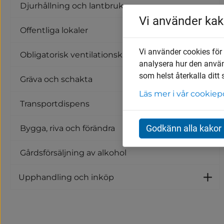
Djurhållning och lantbruk
Vi använder kak
Offentliga lokaler
Vi använder cookies för
Obligatorisk ventilationskontroll
analysera hur den anvä
som helst återkalla ditt
Gräva och schakta
Läs mer i vår cookiep
Transportdispens
Godkänn alla kakor
Bygga, riva och förändra
Gårdsförsäljning av alkohol
Upphandling och inköp
U