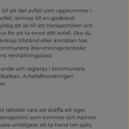
veckling i Vårgårda
 till att det avfall som uppkommer i 
er och tillsyn
fall, lämnas till en godkänd 
dig att se till att transportören och 
 för att ta emot ditt avfall. Ska du 
 krävas tillstånd eller anmälan hos 
 kommunens återvinningscentraler 
ns renhållningstaxa.
servering
attande och regleras i kommunens 
jöbalken, Avfallsförordningen 
er.
 och Livsmedel
lättaste vara att skaffa ett eget 
 miljöfarlig verksamhet
(transportör) som kommer och hämtar 
ara smidigare att ta hand om själv, 