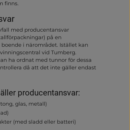
m finns.
r
svar
fall
vfall med producentansvar 
allförpackningar) på en 
r boende i närområdet. Istället kan 
rvinningscentral vid Tumberg. 
dan ha ordnat med tunnor för dessa 
rollera då att det inte gäller endast 
gäller producentansvar:
tong, glas, metall)
lad)
kter (med sladd eller batteri)