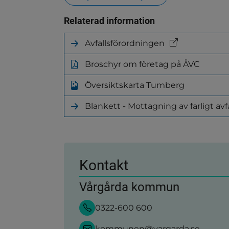
Relaterad information
Avfallsförordningen
(länk
till
Broschyr om företag på ÅVC
annan
(pdf,
webbplats)
424.7kB)
Översiktskarta Tumberg
(png,
185.7kB)
Blankett - Mottagning av farligt avfa
(länk
till
annan
webbplats)
Kontakt
Vårgårda kommun
0322-600 600
kommunen@vargarda.se