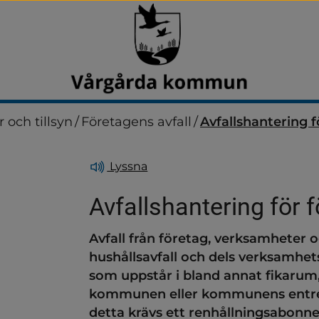
r och tillsyn
/
Företagens avfall
/
Avfallshantering f
Lyssna
Avfallshantering för 
Avfall från företag, verksamheter o
ndersidor för Arbetsmarkn
hushållsavfall och dels verksamhetsav
som uppstår i bland annat fikarum,
ndersidor för Jobba hos os
kommunen eller kommunens entrepr
detta krävs ett renhållningsabon