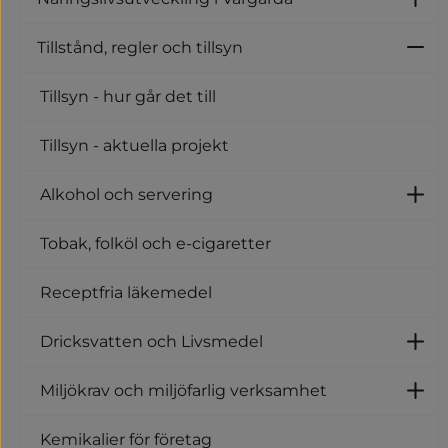
U
Tillstånd, regler och tillsyn
Un
Tillsyn - hur går det till
Tillsyn - aktuella projekt
Alkohol och servering
U
Tobak, folköl och e-cigaretter
Receptfria läkemedel
Dricksvatten och Livsmedel
U
Miljökrav och miljöfarlig verksamhet
U
Kemikalier för företag