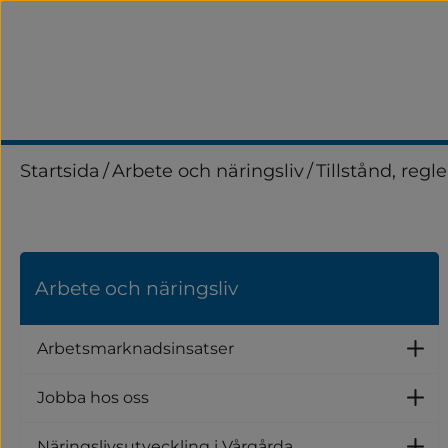
Startsida
/
Arbete och näringsliv
/
Tillstånd, regle
Arbete och näringsliv
Arbetsmarknadsinsatser
U
Jobba hos oss
U
Näringslivsutveckling i Vårgårda