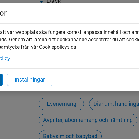
Däck
Bilar
or
Hjälpte innehållet dig?
 att vår webbplats ska fungera korrekt, anpassa innehåll och an
nds. Genom att lämna ditt godkännande accepterar du att cooki
 samtycke från vår Cookiepolicysida.
Ja
Nej
olicy
Upptäck mer
Inställningar
Evenemang
Diarium, handling
ndersidor för Upphandling
Avgifter, abonnemang och hämtning
Babysim och babybad