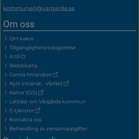
kommunen@vargarda.se
Om oss
Om kakor
Tillgänglighetsredogörelse
A till Ö
Webbkarta
(extern
Gamla Intranätet
länk)
(extern
Nytt intranät - VårNet
länk)
(extern
Kartor (GIS)
länk)
Lättläst om Vårgårda kommun
(extern
E-tjänster
länk)
Kontakta oss
Behandling av personuppgifter