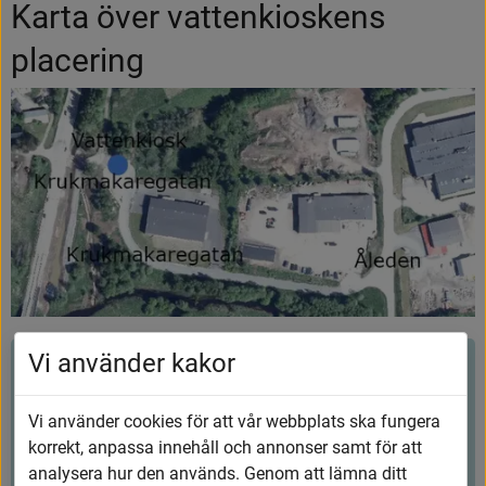
Karta över vattenkioskens 
placering
Vi använder kakor
Hjälpte innehållet dig?
Vi använder cookies för att vår webbplats ska fungera
Ja
Nej
korrekt, anpassa innehåll och annonser samt för att
analysera hur den används. Genom att lämna ditt