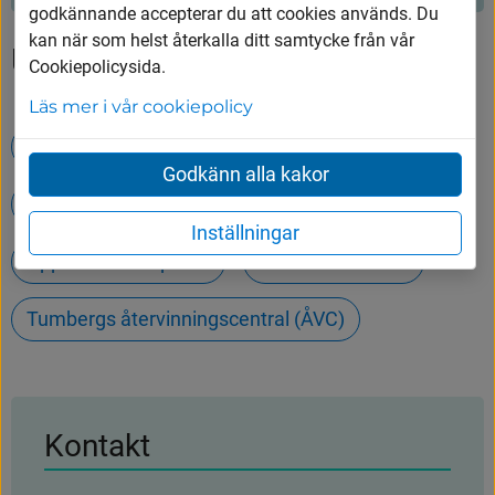
godkännande accepterar du att cookies används. Du
kan när som helst återkalla ditt samtycke från vår
Upptäck mer
Cookiepolicysida.
Läs mer i vår cookiepolicy
Öppettider på Tumbergs ÅVC
Godkänn alla kakor
Simhall - Badet
Evenemang
Inställningar
Öppettider och priser
Simskola
Tumbergs återvinningscentral (ÅVC)
Kontakt