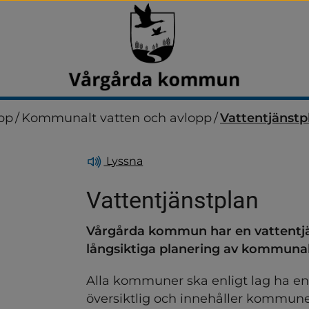
pp
/
Kommunalt vatten och avlopp
/
Vattentjänstp
Lyssna
Vattentjänstplan
Vårgårda kommun har en vattentj
dersidor för Avfall och åt
långsiktiga planering av kommunal
Alla kommuner ska enligt lag ha en 
dersidor för Boendemiljö, 
översiktlig och innehåller kommunen