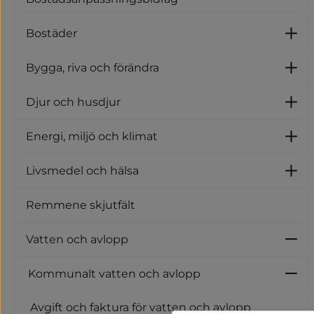
Bostäder
U
Bygga, riva och förändra
U
Djur och husdjur
U
Energi, miljö och klimat
Un
Livsmedel och hälsa
U
Remmene skjutfält
Vatten och avlopp
U
Kommunalt vatten och avlopp
U
Avgift och faktura för vatten och avlopp