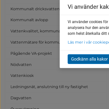
Vi använder kak
Kommunalt dricksvatten
Kommunalt avlopp
Vi använder cookies för
analysera hur den anvä
Vattenkvalitet, kommunalt dricksvatten
som helst återkalla ditt
Vattenmätare för kommunalt dricksvatten
Läs mer i vår cookiep
Pågående VA-projekt
Godkänn alla kakor
Nödvatten
Vattenkiosk
Ledningsnät, anslutning till ny fastighet
Dagvatten