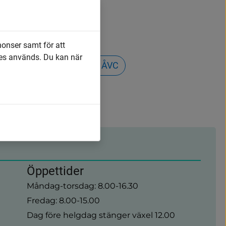
och protokoll
nonser samt för att
es används. Du kan när
Öppettider på Tumbergs ÅVC
Kontakta oss
Öppettider
Måndag-torsdag: 8.00-16.30
Fredag: 8.00-15.00
Dag före helgdag stänger växel 12.00