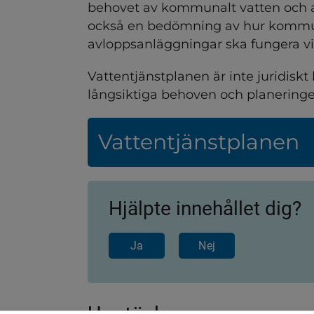
behovet av kommunalt vatten och av
också en bedömning av hur kommun
ndersidor för Bostäder
avloppsanläggningar ska fungera vid
ndersidor för Bygga, riva o
Vattentjänstplanen är inte juridiskt
långsiktiga behoven och planeringe
ndersidor för Djur och hus
Vattentjänstplanen
dersidor för Energi, miljö
ndersidor för Livsmedel oc
Hjälpte innehållet dig?
ndersidor för Vatten och a
Ja
Nej
ndersidor för Kommunalt v