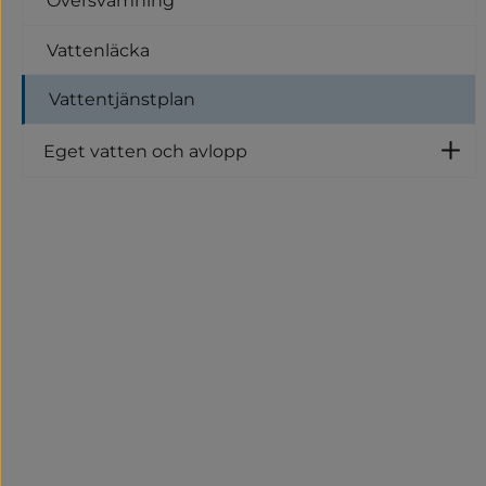
Översvämning
Vattenläcka
Vattentjänstplan
Eget vatten och avlopp
U