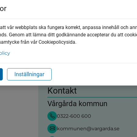
Upptäck mer
or
Evenemang
Möten, handlingar 
 att vår webbplats ska fungera korrekt, anpassa innehåll och an
nds. Genom att lämna ditt godkännande accepterar du att cooki
Diarium, handlingar och sekretess
 samtycke från vår Cookiepolicysida.
olicy
Avgifter, abonnemang och hämtning
Inställningar
Kontakt
Vårgårda kommun
0322-600 600
kommunen@vargarda.se