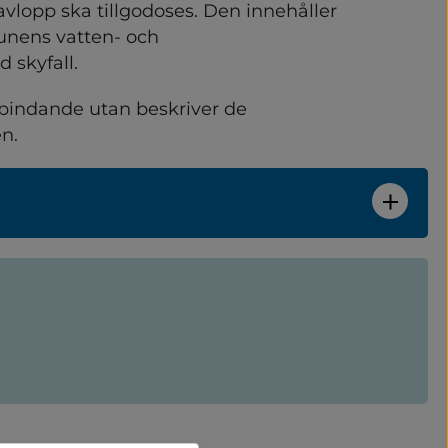
lopp ska tillgodoses. Den innehåller 
ens vatten- och 
 skyfall.
ch förändra
 bindande utan beskriver de 
n.
djur
 och klimat
h hälsa
vlopp
atten och avlopp