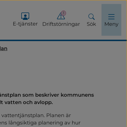
1
E-tjänster
Driftstörningar
Sök
Meny
lan
änstplan som beskriver kommunens 
ervinning
t vatten och avlopp.
vattentjänstplan. Planen är 
buller och luftkvalitet
s långsiktiga planering av hur 