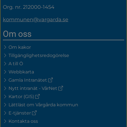
Org. nr. 212000-1454
kommunen@vargarda.se
Om oss
Om kakor
Tillgänglighetsredogörelse
A till Ö
Webbkarta
(extern
Gamla Intranätet
länk)
(extern
Nytt intranät - VårNet
länk)
(extern
Kartor (GIS)
länk)
Lättläst om Vårgårda kommun
(extern
E-tjänster
länk)
Kontakta oss