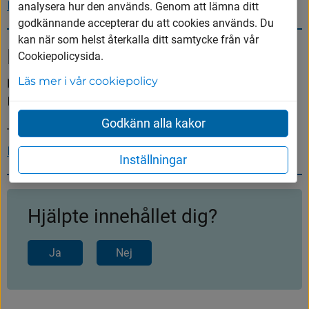
E-post
analysera hur den används. Genom att lämna ditt
godkännande accepterar du att cookies används. Du
kan när som helst återkalla ditt samtycke från vår
Renhållning
Cookiepolicysida.
Läs mer i vår cookiepolicy
Peter Garton
Enhetschef
Godkänn alla kakor
Telefon: 
0322-600 617
E-post
Inställningar
Hjälpte innehållet dig?
Ja
Nej