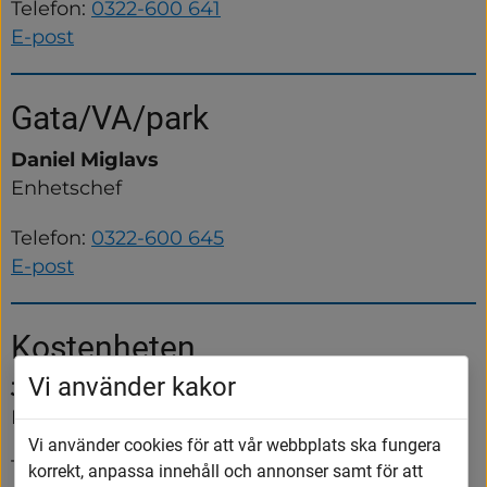
Telefon: 
0322-600 641
E-post
Gata/VA/park
Daniel Miglavs
Enhetschef
Telefon: 
0322-600 645
E-post
Kostenheten
Vi använder kakor
Jonas Mårtensson
Enhetschef
Vi använder cookies för att vår webbplats ska fungera
Telefon: 
0322-600 742
korrekt, anpassa innehåll och annonser samt för att